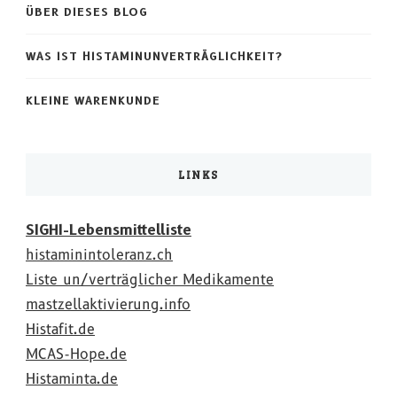
ÜBER DIESES BLOG
WAS IST HISTAMINUNVERTRÄGLICHKEIT?
KLEINE WARENKUNDE
LINKS
SIGHI-Lebensmittelliste
histaminintoleranz.ch
Liste un/verträglicher Medikamente
mastzellaktivierung.info
Histafit.de
MCAS-Hope.de
Histaminta.de