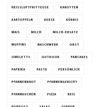
HEISSLUFTFRITTEUSE
KAROTTEN
KARTOFFELN
KEKSE
KÜRBIS
MAIS
MILCH
MILCH-ERSATZ
MUFFINS
NASCHWERK
OBST
OMELETTS
OUTDOOR
PANCAKES
PAPRIKA
PASTA
PERSÖNLICH
PFANNENBROT
PFANNENGERICHT
PFANNKUCHEN
PIZZA
REIS
ROHKOST
SALAT
SUPPEN