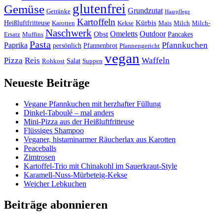
glutenfrei
Gemüse
Grundzutat
Getränke
Haarpflege
Kartoffeln
Kürbis
Heißluftfritteuse
Karotten
Kekse
Mais
Milch
Milch-
Naschwerk
Omeletts
Outdoor
Obst
Pancakes
Ersatz
Muffins
Pasta
Pfannkuchen
Paprika
persönlich
Pfannenbrot
Pfannengericht
vegan
Pizza
Reis
Waffeln
Salat
Rohkost
Suppen
Neueste Beiträge
Vegane Pfannkuchen mit herzhafter Füllung
Dinkel-Taboulé – mal anders
Mini-Pizza aus der Heißluftfritteuse
Flüssiges Shampoo
Veganer, histaminarmer Räucherlax aus Karotten
Peaceballs
Zimtrosen
Kartoffel-Trio mit Chinakohl im Sauerkraut-Style
Karamell-Nuss-Mürbeteig-Kekse
Weicher Lebkuchen
Beiträge abonnieren