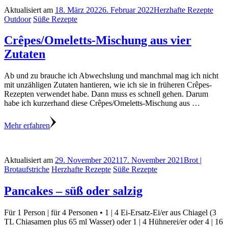
Aktualisiert am
18. März 2022
6. Februar 2022
Herzhafte Rezepte
Outdoor
Süße Rezepte
Crêpes/Omeletts-Mischung aus vier
Zutaten
Ab und zu brauche ich Abwechslung und manchmal mag ich nicht
mit unzähligen Zutaten hantieren, wie ich sie in früheren Crêpes-
Rezepten verwendet habe. Dann muss es schnell gehen. Darum
habe ich kurzerhand diese Crêpes/Omeletts-Mischung aus …
Mehr erfahren
Aktualisiert am
29. November 2021
17. November 2021
Brot |
Brotaufstriche
Herzhafte Rezepte
Süße Rezepte
Pancakes – süß oder salzig
Für 1 Person | für 4 Personen • 1 | 4 Ei-Ersatz-Ei/er aus Chiagel (3
TL Chiasamen plus 65 ml Wasser) oder 1 | 4 Hühnerei/er oder 4 | 16