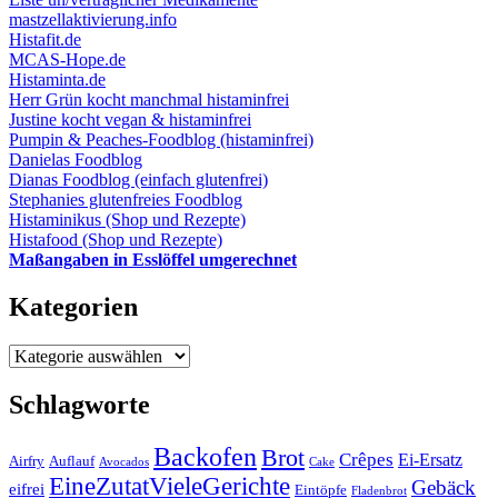
mastzellaktivierung.info
Histafit.de
MCAS-Hope.de
Histaminta.de
Herr Grün kocht manchmal histaminfrei
Justine kocht vegan & histaminfrei
Pumpin & Peaches-Foodblog (histaminfrei)
Danielas Foodblog
Dianas Foodblog (einfach glutenfrei)
Stephanies glutenfreies Foodblog
Histaminikus (Shop und Rezepte)
Histafood (Shop und Rezepte)
Maßangaben in Esslöffel umgerechnet
Kategorien
Kategorien
Schlagworte
Backofen
Brot
Crêpes
Ei-Ersatz
Airfry
Auflauf
Avocados
Cake
EineZutatVieleGerichte
Gebäck
eifrei
Eintöpfe
Fladenbrot