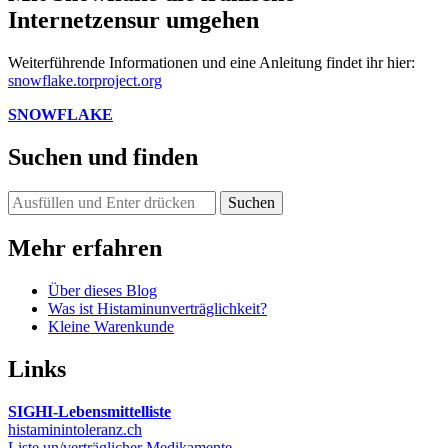
Internetzensur umgehen
Weiterführende Informationen und eine Anleitung findet ihr hier:
snowflake.torproject.org
SNOWFLAKE
Suchen und finden
Suchst
du
nach
Mehr erfahren
etwas?
Über dieses Blog
Was ist Histaminunverträglichkeit?
Kleine Warenkunde
Links
SIGHI-Lebensmittelliste
histaminintoleranz.ch
Liste un/verträglicher Medikamente