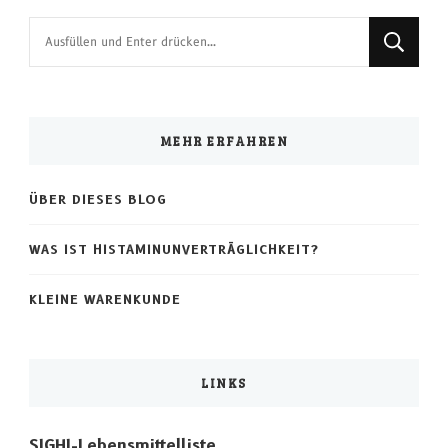
Suchst
du
nach
etwas?
MEHR ERFAHREN
ÜBER DIESES BLOG
WAS IST HISTAMINUNVERTRÄGLICHKEIT?
KLEINE WARENKUNDE
LINKS
SIGHI-Lebensmittelliste