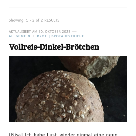
Showing: 1 - 2 of 2 RESULTS
AKTUALISIERT AM
30. OKTOBER 2023
ALLGEMEIN
BROT | BROTAUFSTRICHE
Vollreis-Dinkel-Brötchen
[Nisa] Ich habe Lust, wieder einmal eine neue