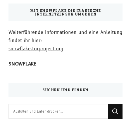
MIT SNOWFLAKE DIE IRANISCHE
INTERNETZENSUR UMGEHEN
Weiterführende Informationen und eine Anleitung
findet ihr hier:
snowflake.torproject.org
SNOWFLAKE
SUCHEN UND FINDEN
Suchst
du
nach