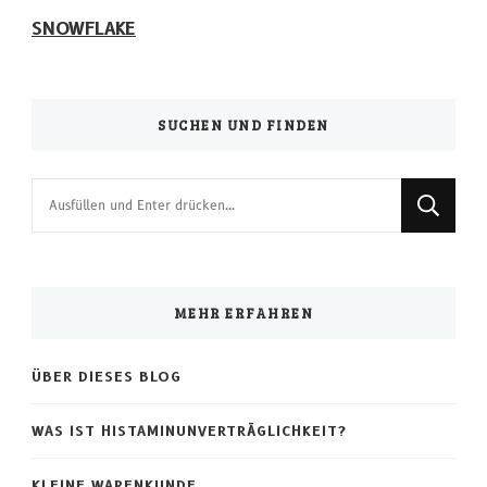
SNOWFLAKE
SUCHEN UND FINDEN
Suchst
du
nach
etwas?
MEHR ERFAHREN
ÜBER DIESES BLOG
WAS IST HISTAMINUNVERTRÄGLICHKEIT?
KLEINE WARENKUNDE