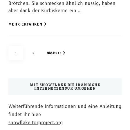
Brötchen. Sie schmecken ähnlich nussig, haben
aber dank der Kürbiskerne ein …
MEHR ERFAHREN
Seitennummerierung
SEITE
SEITE
1
2
NÄCHSTE
der
Beiträge
MIT SNOWFLAKE DIE IRANISCHE
INTERNETZENSUR UMGEHEN
Weiterführende Informationen und eine Anleitung
findet ihr hier:
snowflake.torproject.org