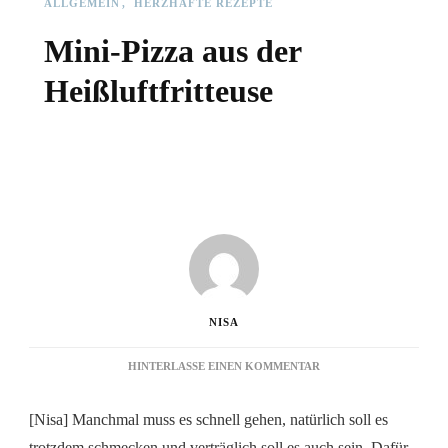
ALLGEMEIN
HERZHAFTE REZEPTE
Mini-Pizza aus der
Heißluftfritteuse
NISA
ZU
HINTERLASSE EINEN KOMMENTAR
MINI-
PIZZA
[Nisa] Manchmal muss es schnell gehen, natürlich soll es
AUS
DER
trotzdem schmecken und verträglich soll es auch sein. Dafür