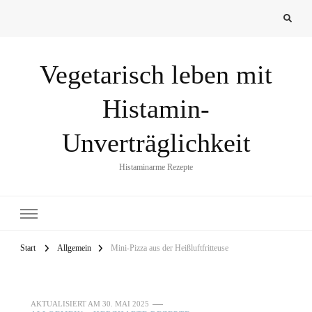
Vegetarisch leben mit
Histamin-
Unverträglichkeit
Histaminarme Rezepte
Start
Allgemein
Mini-Pizza aus der Heißluftfritteuse
AKTUALISIERT AM
30. MAI 2025