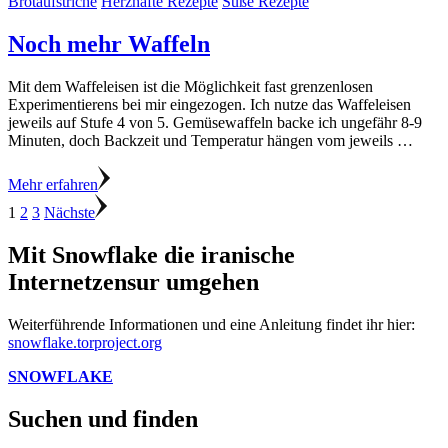
Brotaufstriche
Herzhafte Rezepte
Süße Rezepte
Noch mehr Waffeln
Mit dem Waffeleisen ist die Möglichkeit fast grenzenlosen
Experimentierens bei mir eingezogen. Ich nutze das Waffeleisen
jeweils auf Stufe 4 von 5. Gemüsewaffeln backe ich ungefähr 8-9
Minuten, doch Backzeit und Temperatur hängen vom jeweils …
Mehr erfahren
Seitennummerierung
Seite
Seite
Seite
1
2
3
Nächste
der
Mit Snowflake die iranische
Beiträge
Internetzensur umgehen
Weiterführende Informationen und eine Anleitung findet ihr hier:
snowflake.torproject.org
SNOWFLAKE
Suchen und finden