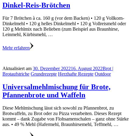
Dinkel-Reis-Brötchen
Für 7 Brötchen à ca. 160 g (vor dem Backen) • 120 g Vollkorn-
Dinkelmehl • 120 g helles Dinkelmehl • 120 g Vollreismehl oder
120 g Mehlmix nach Belieben (zum Beispiel aus Braunhirse,
Leinmehl, Kürbismehl, …
Mehr erfahren
Aktualisiert am
30. Dezember 2022
16. August 2022
Brot |
Brotaufstriche
Grundrezepte
Herzhafte Rezepte
Outdoor
Universalmehlmischung für Brote,
Pfannenbrote und Waffeln
Diese Mehlmischung lässt sich sowohl zu Pfannenbrot, zu
Brotwaffeln, zu Brot oder zu Pizza verarbeiten. Dieses Rezept
kommt – dank Zugabe von Flohsamenschalen – ganz ohne Stärke
aus. • 49 % Mehl (Hafermehl, Braunhirsemehl, Teffmehl, …