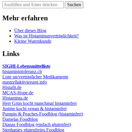
Suchst
du
nach
Mehr erfahren
etwas?
Über dieses Blog
Was ist Histaminunverträglichkeit?
Kleine Warenkunde
Links
SIGHI-Lebensmittelliste
histaminintoleranz.ch
Liste un/verträglicher Medikamente
mastzellaktivierung.info
Histafit.de
MCAS-Hope.de
Histaminta.de
Herr Grün kocht manchmal histaminfrei
Justine kocht vegan & histaminfrei
Pumpin & Peaches-Foodblog (histaminfrei)
Danielas Foodblog
Dianas Foodblog (einfach glutenfrei)
Stephanies glutenfreies Foodblog