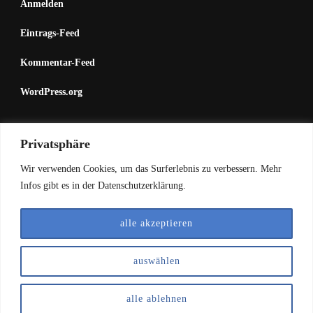
Anmelden
Eintrags-Feed
Kommentar-Feed
WordPress.org
Mastodon (1)
Privatsphäre
Wir verwenden Cookies, um das Surferlebnis zu verbessern. Mehr
Mastodon (2)
Infos gibt es in der Datenschutzerklärung.
alle akzeptieren
© Copyright 2026
Vegetarisch leben mit Histamin-
Unverträglichkeit
. Alle Rechte vorbehalten.
Vilva | Entwickelt von
auswählen
Blossom Themes
. Präsentiert von
WordPress
.
Datenschutzerklärung |
Impressum
alle ablehnen