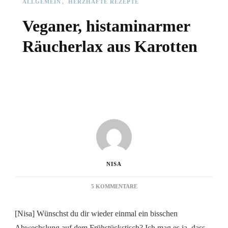
ALLGEMEIN
HERZHAFTE REZEPTE
Veganer, histaminarmer
Räucherlax aus Karotten
NISA
ZU
5 KOMMENTARE
VEGANER,
HISTAMINARMER
[Nisa] Wünschst du dir wieder einmal ein bisschen
RÄUCHERLAX
AUS
Abwechslung auf dem Frühstückstisch? Ich mag es ja, dass