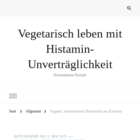
Vegetarisch leben mit
Histamin-
Unverträglichkeit
Histaminarme Rezepte
Start
Allgemein
Veganer, histaminarmer Räucherlax aus Karotten
AKTUALISIERT AM
11. MAI 2025