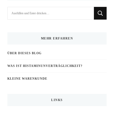
Suchst
du
nach
etwas?
MEHR ERFAHREN
ÜBER DIESES BLOG
WAS IST HISTAMINUNVERTRÄGLICHKEIT?
KLEINE WARENKUNDE
LINKS