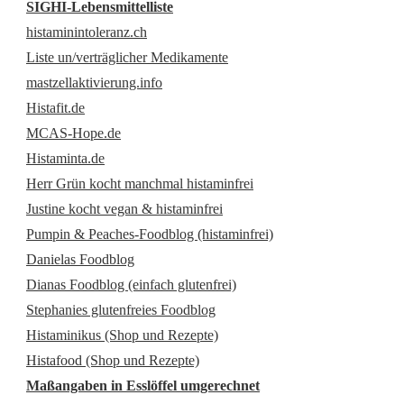
SIGHI-Lebensmittelliste
histaminintoleranz.ch
Liste un/verträglicher Medikamente
mastzellaktivierung.info
Histafit.de
MCAS-Hope.de
Histaminta.de
Herr Grün kocht manchmal histaminfrei
Justine kocht vegan & histaminfrei
Pumpin & Peaches-Foodblog (histaminfrei)
Danielas Foodblog
Dianas Foodblog (einfach glutenfrei)
Stephanies glutenfreies Foodblog
Histaminikus (Shop und Rezepte)
Histafood (Shop und Rezepte)
Maßangaben in Esslöffel umgerechnet