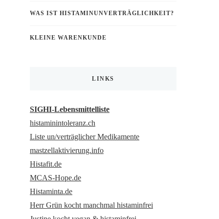
WAS IST HISTAMINUNVERTRÄGLICHKEIT?
KLEINE WARENKUNDE
LINKS
SIGHI-Lebensmittelliste
histaminintoleranz.ch
Liste un/verträglicher Medikamente
mastzellaktivierung.info
Histafit.de
MCAS-Hope.de
Histaminta.de
Herr Grün kocht manchmal histaminfrei
Justine kocht vegan & histaminfrei