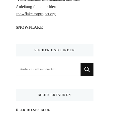
Anleitung findet ihr hier:
snowflake.torproject.org
SNOWFLAKE
SUCHEN UND FINDEN
Suchst
du
nach
etwas?
MEHR ERFAHREN
ÜBER DIESES BLOG