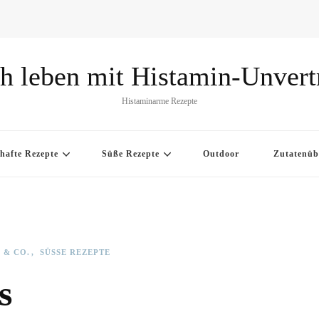
h leben mit Histamin-Unvert
Histaminarme Rezepte
hafte Rezepte
Süße Rezepte
Outdoor
Zutatenüb
 & CO.
SÜSSE REZEPTE
s