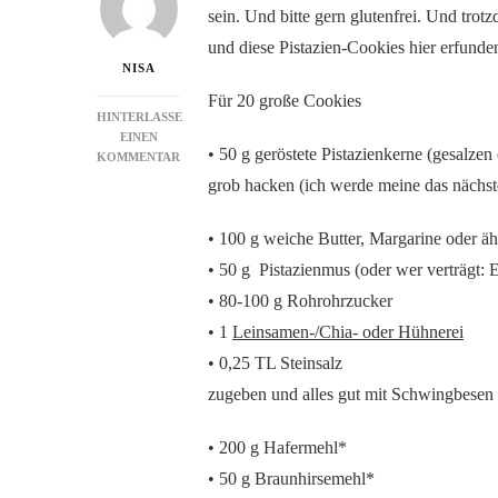
sein. Und bitte gern glutenfrei. Und trot
und diese Pistazien-Cookies hier erfund
NISA
Für 20 große Cookies
HINTERLASSE
EINEN
• 50 g geröstete Pistazienkerne (gesalzen
ZU
KOMMENTAR
PISTAZIEN-
grob hacken (ich werde meine das nächst
COOKIES
• 100 g weiche Butter, Margarine oder äh
• 50 g Pistazienmus (oder wer verträgt: 
• 80-100 g Rohrohrzucker
• 1
Leinsamen-/Chia- oder Hühnerei
• 0,25 TL Steinsalz
zugeben und alles gut mit Schwingbesen
• 200 g Hafermehl*
• 50 g Braunhirsemehl*