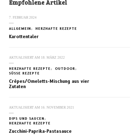
Empfohlene Artikel
7. FEBRUAR 2024
ALLGEMEIN
HERZHAFTE REZEPTE
Karottentaler
AKTUALISIERT AM
18. MÄRZ 2022
HERZHAFTE REZEPTE
OUTDOOR
SÜSSE REZEPTE
Crêpes/Omeletts-Mischung aus vier
Zutaten
AKTUALISIERT AM
16. NOVEMBER 2021
DIPS UND SAUCEN
HERZHAFTE REZEPTE
Zucchini-Paprika-Pastasauce