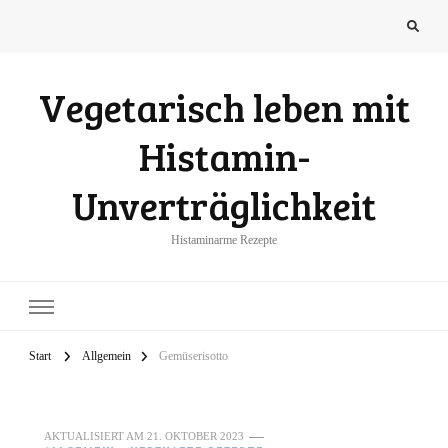
Vegetarisch leben mit
Histamin-
Unverträglichkeit
Histaminarme Rezepte
Start
Allgemein
Gemüserisotto
AKTUALISIERT AM
21. OKTOBER 2023