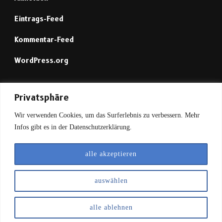
Eintrags-Feed
Kommentar-Feed
WordPress.org
Mastodon (1)
Privatsphäre
Wir verwenden Cookies, um das Surferlebnis zu verbessern. Mehr
Mastodon (2)
Infos gibt es in der Datenschutzerklärung.
alle akzeptieren
© Copyright 2026
Vegetarisch leben mit Histamin-
Unverträglichkeit
. Alle Rechte vorbehalten.
Vilva | Entwickelt von
auswählen
Blossom Themes
. Präsentiert von
WordPress
.
Datenschutzerklärung |
Impressum
alle ablehnen