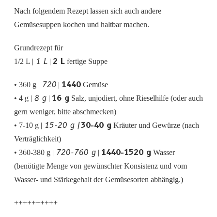
Nach folgendem Rezept lassen sich auch andere
Gemüsesuppen kochen und haltbar machen.
Grundrezept für
1 L
2 L
1/2 L |
|
fertige Suppe
720
1440
• 360 g |
|
Gemüse
8 g
16 g
• 4 g |
|
Salz, unjodiert, ohne Rieselhilfe (oder auch
gern weniger, bitte abschmecken)
15-20 g |
30-40 g
• 7-10 g |
Kräuter und Gewürze (nach
Verträglichkeit)
720-760 g
1440-1520 g
• 360-380 g |
|
Wasser
(benötigte Menge von gewünschter Konsistenz und vom
Wasser- und Stärkegehalt der Gemüsesorten abhängig.)
++++++++++