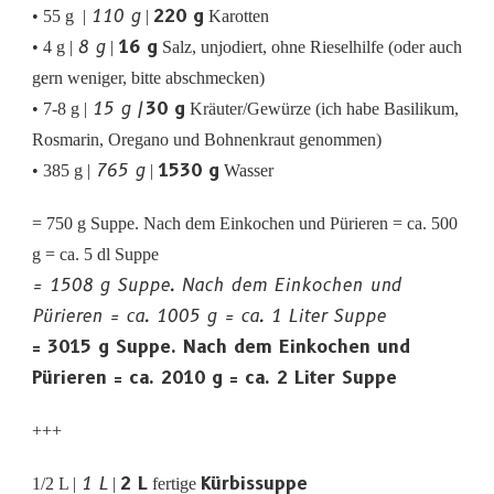
110 g
220 g
• 55 g |
|
Karotten
8 g
16 g
• 4 g |
|
Salz, unjodiert, ohne Rieselhilfe (oder auch
gern weniger, bitte abschmecken)
15 g |
30 g
• 7-8 g |
Kräuter/Gewürze (ich habe Basilikum,
Rosmarin, Oregano und Bohnenkraut genommen)
765 g
1530 g
• 385 g |
|
Wasser
= 750 g Suppe. Nach dem Einkochen und Pürieren = ca. 500
g = ca. 5 dl Suppe
= 1508 g Suppe. Nach dem Einkochen und
Pürieren = ca. 1005 g = ca. 1 Liter Suppe
= 3015 g Suppe. Nach dem Einkochen und
Pürieren = ca. 2010 g = ca. 2 Liter Suppe
+++
1 L
2 L
Kürbissuppe
1/2 L |
|
fertige