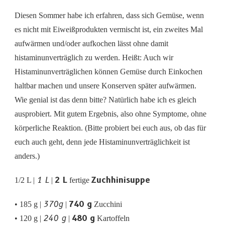
UND
Diesen Sommer habe ich erfahren, dass sich Gemüse, wenn
KÜRBISSUPPE
EINKOCHEN
es nicht mit Eiweißprodukten vermischt ist, ein zweites Mal
|
aufwärmen und/oder aufkochen lässt ohne damit
SUPPEN
EINKOCHEN
histaminunverträglich zu werden. Heißt: Auch wir
Histaminunverträglichen können Gemüse durch Einkochen
haltbar machen und unsere Konserven später aufwärmen.
Wie genial ist das denn bitte? Natürlich habe ich es gleich
ausprobiert. Mit gutem Ergebnis, also ohne Symptome, ohne
körperliche Reaktion. (Bitte probiert bei euch aus, ob das für
euch auch geht, denn jede Histaminunverträglichkeit ist
anders.)
1 L
2 L
Zuchhinisuppe
1/2 L |
|
fertige
370g
740 g
• 185 g |
|
Zucchini
240 g
480 g
• 120 g |
|
Kartoffeln