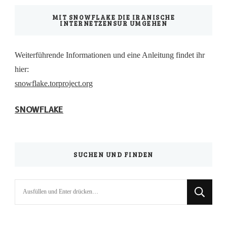
MIT SNOWFLAKE DIE IRANISCHE
INTERNETZENSUR UMGEHEN
Weiterführende Informationen und eine Anleitung findet ihr
hier:
snowflake.torproject.org
SNOWFLAKE
SUCHEN UND FINDEN
Suchst
du
nach