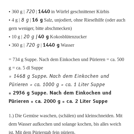
720
1440
• 360 g |
|
in Würfel geschnittener Kürbis
8 g
16 g
• 4 g |
|
Salz, unjodiert, ohne Rieselhilfe (oder auch
gern weniger, bitte abschmecken)
20 g |
40 g
• 10 g |
Kokosblütenzucker
720 g
1440 g
• 360 g |
|
Wasser
= 734 g Suppe. Nach dem Einkochen und Pürieren = ca. 500
g = ca. 5 dl Suppe
= 1468 g Suppe. Nach dem Einkochen und
Pürieren = ca. 1000 g = ca. 1 Liter Suppe
= 2936 g Suppe. Nach dem Einkochen und
Pürieren = ca. 2000 g = ca. 2 Liter Suppe
1.) Die Gemüse waschen, (schälen) und kleinschneiden. Mit
dem Wasser aufkochen und solange kochen, bis alles weich
ist. Mit dem Pürierstab fein püriern.