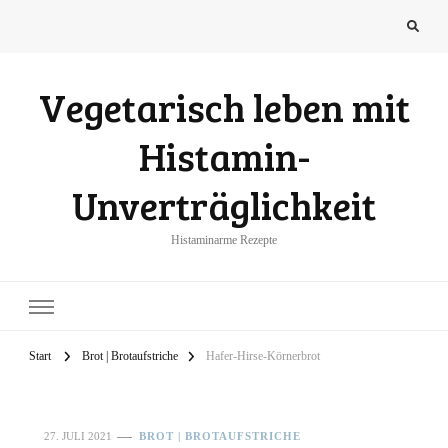
Vegetarisch leben mit
Histamin-
Unverträglichkeit
Histaminarme Rezepte
Start
Brot | Brotaufstriche
Hafer-Hirse-Körnerbrot
27. JULI 2021
BROT | BROTAUFSTRICHE