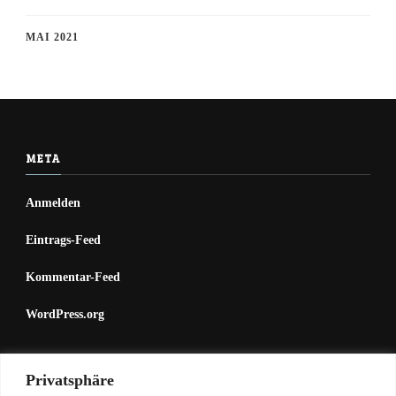
MAI 2021
META
Anmelden
Eintrags-Feed
Kommentar-Feed
WordPress.org
Mastodon (1)
Privatsphäre